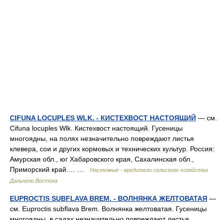
CIFUNA LOCUPLES WLK. - КИСТЕХВОСТ НАСТОЯЩИЙ
— см.
Cifuna locuples Wlk. Кистехвост настоящий. Гусеницы
многоядны, на полях незначительно повреждают листья
клевера, сои и других кормовых и технических культур. Россия:
Амурская обл., юг Хабаровского края, Сахалинская обл.,
Приморский край.… …
Насекомые - вредители сельского хозяйства
Дальнего Востока
EUPROCTIS SUBFLAVA BREM. - ВОЛНЯНКА ЖЕЛТОВАТАЯ
—
см. Euproctis subflava Brem. Волнянка желтоватая. Гусеницы
многоядны, в садах незначительно повреждают листья