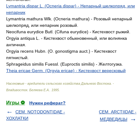
Lymantria dispar L. (Ocneria dispar) - Непарный шелкопряд, или
непарник
Lymantria mathura Wlk. (Ocneria mathura) - Розовый непарный
шелкопряд, или непарник розовый.
Neocifuna eurydice Butl. (Cifuna eurydice) - Кистехвост рыжий.
Orgyia antiqua L. - Кистехвост обыкновенный, или волнянка
античная.
Orgyia recens Hubn. (О. gonostigma auct.) - Кистехвост
пятнистый.
Sphrageidus similis Fuessl. (Euproctis similis) - Желтогузка.
Theia ericae Germ. (Orgyia ericae) - Кистехвост вересковый
Насекомые - вредители сельского хозяйства Дальнего Востока. -
Владивосток
.
Беляева Е.А.
.
1995
.
Игры ⚽
Нужен реферат?
СЕМ. NOTODONTIDAE -
СЕМ. ARCTIIDAE -
ХОХЛАТКИ
МЕДВЕДИЦЫ