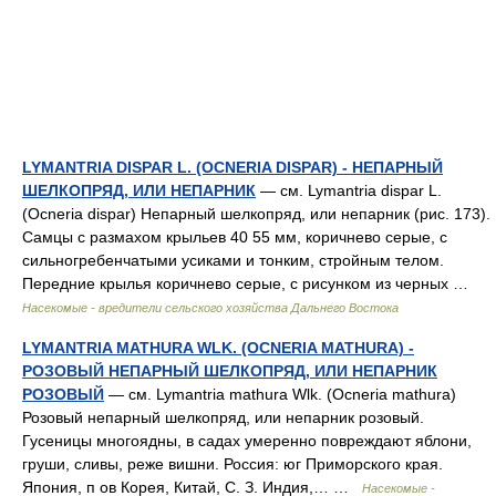
LYMANTRIA DISPAR L. (OCNERIA DISPAR) - НЕПАРНЫЙ
ШЕЛКОПРЯД, ИЛИ НЕПАРНИК
— см. Lymantria dispar L.
(Ocneria dispar) Непарный шелкопряд, или непарник (рис. 173).
Самцы с размахом крыльев 40 55 мм, коричнево серые, с
сильногребенчатыми усиками и тонким, стройным телом.
Передние крылья коричнево серые, с рисунком из черных …
Насекомые - вредители сельского хозяйства Дальнего Востока
LYMANTRIA MATHURA WLK. (OCNERIA MATHURA) -
РОЗОВЫЙ НЕПАРНЫЙ ШЕЛКОПРЯД, ИЛИ НЕПАРНИК
РОЗОВЫЙ
— см. Lymantria mathura Wlk. (Ocneria mathura)
Розовый непарный шелкопряд, или непарник розовый.
Гусеницы многоядны, в садах умеренно повреждают яблони,
груши, сливы, реже вишни. Россия: юг Приморского края.
Япония, п ов Корея, Китай, С. З. Индия,… …
Насекомые -