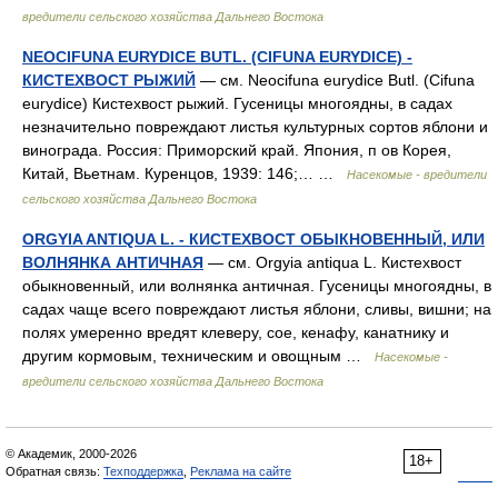
вредители сельского хозяйства Дальнего Востока
NEOCIFUNA EURYDICE BUTL. (CIFUNA EURYDICE) -
КИСТЕХВОСТ РЫЖИЙ
— см. Neocifuna eurydice Butl. (Cifuna
eurydice) Кистехвост рыжий. Гусеницы многоядны, в садах
незначительно повреждают листья культурных сортов яблони и
винограда. Россия: Приморский край. Япония, п ов Корея,
Китай, Вьетнам. Куренцов, 1939: 146;… …
Насекомые - вредители
сельского хозяйства Дальнего Востока
ORGYIA ANTIQUA L. - КИСТЕХВОСТ ОБЫКНОВЕННЫЙ, ИЛИ
ВОЛНЯНКА АНТИЧНАЯ
— см. Orgyia antiqua L. Кистехвост
обыкновенный, или волнянка античная. Гусеницы многоядны, в
садах чаще всего повреждают листья яблони, сливы, вишни; на
полях умеренно вредят клеверу, сое, кенафу, канатнику и
другим кормовым, техническим и овощным …
Насекомые -
вредители сельского хозяйства Дальнего Востока
© Академик, 2000-2026
18+
Обратная связь:
Техподдержка
,
Реклама на сайте